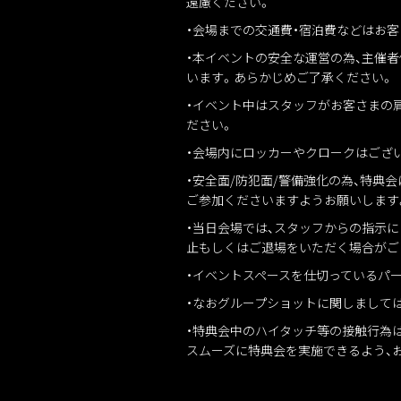
遠慮ください。
・会場までの交通費・宿泊費などはお
・本イベントの安全な運営の為、主催
います。あらかじめご了承ください。
・イベント中はスタッフがお客さまの
ださい。
・会場内にロッカーやクロークはござ
・安全面/防犯面/警備強化の為、特
ご参加くださいますようお願いします
・当日会場では、スタッフからの指示
止もしくはご退場をいただく場合がご
・イベントスペースを仕切っているパ
・なおグループショットに関しまして
・特典会中のハイタッチ等の接触行為
スムーズに特典会を実施できるよう、