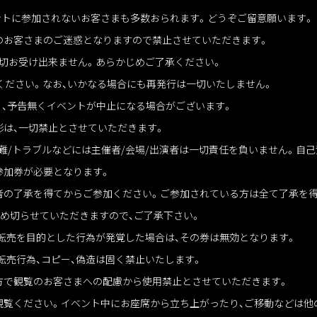
ントに参加されないお客さまも多数おられます。どうぞご留意願います。
他のお客さまのご迷惑となりますので禁止させていただきます。
一切お受け出来ません。あらかじめご了承ください。
参ください。なお、いかなる場合にも再発行は一切いたしません。
り、予告無くイベントが中止になる場合がございます。
撮影は、一切禁止とさせていただきます。
難/トラブルなどには主催者/会場/出演者は一切責任を負いません。自
参加券が必要となります。
者の了承を得てからご参加ください。ご参加されている方は全て了承を
締め切らせていただきますので、ご了承下さい。
』の転売を目的とした行為が発覚した場合は、その券は無効となります。
の転売行為、コピー、偽造は固く禁止いたします。
方で観覧のお客さまへの配慮から使用禁止とさせていただきます。
観覧ください。イベント中にお座席から立ち上がったり、ご移動などは他