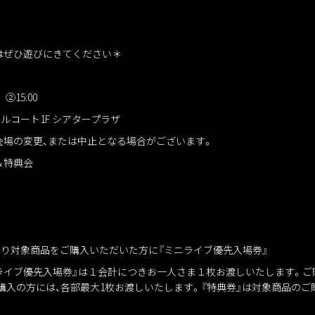
はぜひ遊びにきてください＊
②15:00
ルコート1F シアタープラザ
会場の変更、または中止となる場合がございます。
＆特典会
0より対象商品をご購入いただいた方に『ミニライブ優先入場券』
ニライブ優先入場券』は１会計につきお一人さま１枚お渡しいたします。
購入の方には、各部最大1枚お渡しいたします。『特典券』は対象商品のご