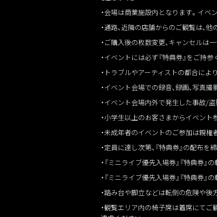
・会場は商業施設内となります。イベ
・通路、近隣の店舗からのご観覧は、
・ご購入後の枚数変更、キャンセルは
・イベントには必ず『特典券』をご持
・トラブルやアーティストの都合によ
・イベント会場での録音、録画、写真
・イベント会場内外で発生した事故/盗
・小学生以上のお客さまからイベント
・未成年者のイベントのご参加は親権
・定員に達し次第、『特典券』の配布を
・『ミニライブ優先入場券』『特典券
・『ミニライブ優先入場券』『特典券』
・踏み台や脚立などは転倒の危険や後
・観覧エリア内の椅子席は着席にてご