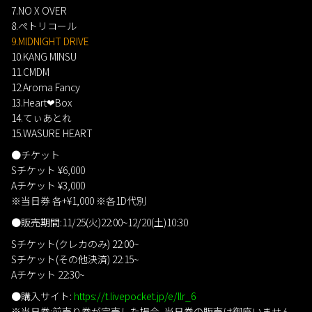
7.NO X OVER
8.ぺトリコール
9.MIDNIGHT DRIVE
10.KANG MINSU
11.CMDM
12.Aroma Fancy
13.Heart❤Box
14.てぃあとれ
15.WASURE HEART
●チケット
Sチケット ¥6,000
Aチケット ¥3,000
※当日券 各+¥1,000 ※各1D代別
●販売期間:11/25(火)22:00~12/20(土)10:30
Sチケット(クレカのみ) 22:00~
Sチケット(その他決済) 22:15~
Aチケット 22:30~
●購入サイト:
https://t.livepocket.jp/e/llr_6
※当日券:前売り券が完売した場合、当日券の販売は御座いません。