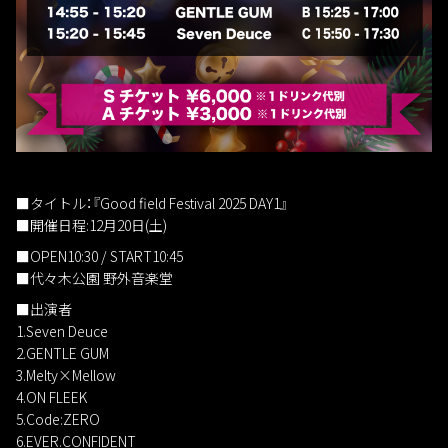
■タイトル：『Good field Festival 2025 DAY1』
■開催日程:12月20日(土)
■OPEN10:30 / START10:45
■代々木公園 野外音楽堂
■出演者
1.Seven Deuce
2.GENTLE GUM
3.Melty×Mellow
4.ON FLEEK
5.Code:ZERO
6.EVER.CONFIDENT